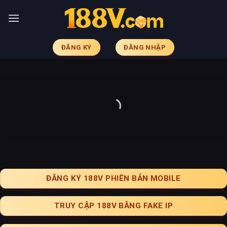
Skip
to
content
ĐĂNG KÝ
ĐĂNG NHẬP
ĐĂNG KÝ 188V PHIÊN BẢN MOBILE
TRUY CẬP 188V BẰNG FAKE IP