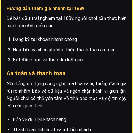
Hướng dẫn tham gia nhanh tại 188v
Để bắt đầu trải nghiệm tại 188v, người chơi cần thực hiện
các bước đơn giản sau:
Đăng ký tài khoản nhanh chóng
Nạp tiền và chọn phương thức thanh toán an toàn
Bắt đầu cược và theo dõi kết quả
An toàn và thanh toán
Nền tảng sử dụng công nghệ mã hóa và hệ thống đánh giá
rủi ro nhằm bảo vệ dữ liệu và ngăn chặn hành vi gian lận.
Người chơi có thể yên tâm về tính bảo mật và độ tin cậy
của các giao dịch.
Bảo vệ dữ liệu khách hàng
Thanh toán linh hoạt và rút tiền nhanh