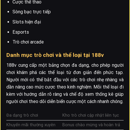
Cược thể thao
Sòng bạc trực tiếp
Slots hiện đại
Esports
Trò chơi arcade
Danh mục trò chơi và thể loại tại 188v
188v cung cấp một bảng chọn đa dạng, cho phép người
chơi khám phá các thể loại từ đơn giản đến phức tạp.
Người mới có thể bắt đầu với các trò chơi nhẹ nhàng và
dần nâng cao mức cược theo kinh nghiệm. Mỗi thể loại đi
kèm với hướng dẫn rõ ràng và chế độ xem thống kê giúp
người chơi theo dõi diễn biến cược một cách nhanh chóng.
Đa dạng trò chơi
Kho trò chơi cập nhật liên tục
Khuyến mãi thường xuyên
Bonus chào mừng và hoàn trả