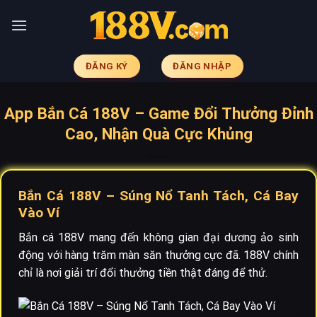
Skip
to
content
ĐĂNG KÝ
ĐĂNG NHẬP
App Bắn Cá 188V – Game Đổi Thưởng Đỉnh
Cao, Nhận Quà Cực Khủng
Bắn Cá 188V – Súng Nổ Tanh Tách, Cá Bay
Vào Ví
Bắn cá 188V mang đến không gian đại dương ảo sinh
động với hàng trăm màn săn thưởng cực đã. 188V chính
chỉ là nơi giải trí đổi thưởng tiền thật đáng để thử.