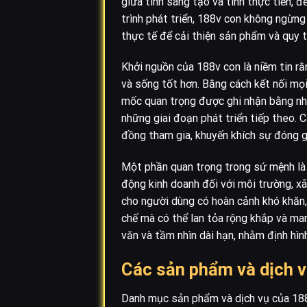
giữa tính sáng tạo và tính thực tiễn, 
trình phát triển, 188v con không ngừng
thực tế để cải thiện sản phẩm và quy tr
Khởi nguồn của 188v con là niềm tin rằ
và sống tốt hơn. Bằng cách kết nối mọi
mốc quan trọng được ghi nhận bằng nhữ
những giai đoạn phát triển tiếp theo.
đồng tham gia, khuyến khích sự đóng 
Một phần quan trọng trong sứ mệnh là
động kinh doanh đối với môi trường, xã
cho người dùng có hoàn cảnh khó khăn, 
chế mà có thể lan tỏa rộng khắp và man
văn và tầm nhìn dài hạn, nhằm định hìn
Các sản phẩm và dịch v
Danh mục sản phẩm và dịch vụ của 188v