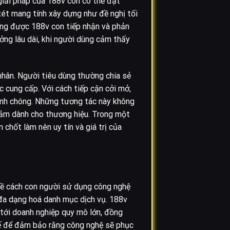
 giải pháp của 188v con có thể đạt
 xét mang tính xây dựng như đề nghị tối
ũng được 188v con tiếp nhận và phản
ưởng lâu dài, khi người dùng cảm thấy
nhân. Người tiêu dùng thường chia sẻ
 cung cấp. Với cách tiếp cận cởi mở,
hanh chóng. Những tương tác này không
cảm dành cho thương hiệu. Trong một
chốt làm nên uy tín và giá trị của
về cách con người sử dụng công nghệ
 đa dạng hoá danh mục dịch vụ. 188v
 tới doanh nghiệp quy mô lớn, đồng
 kế để đảm bảo rằng công nghệ sẽ phục