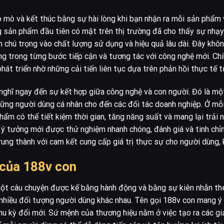
 mò và kết thúc bằng sự hài lòng khi bạn nhận ra mỗi sản phẩm 
 sản phẩm đầu tiên có mặt trên thị trường đã cho thấy sự nhạy 
n chú trọng vào chất lượng sử dụng và hiệu quả lâu dài. Đây khô
ng trong từng bước tiếp cận và tương tác với công nghệ mới. Chí
át triển nhờ những cải tiến liên tục dựa trên phản hồi thực tế
 nghĩ ngay đến sự kết hợp giữa công nghệ và con người. Đó là mộ
 những người dùng cá nhân cho đến các đối tác doanh nghiệp. Ở m
phẩm có thể tiết kiệm thời gian, tăng năng suất và mang lại trả
i ý tưởng mới được thử nghiệm nhanh chóng, đánh giá và tinh chỉ
rung thành với cam kết cung cấp giá trị thực sự cho người dùng, 
của 188v con
ột câu chuyện được kể bằng hành động và bằng sự kiên nhẫn the
 nhiều đối tượng người dùng khác nhau. Tên gọi 188v con mang ý 
 kỳ đổi mới. Sứ mệnh của thương hiệu nằm ở việc tạo ra các giả