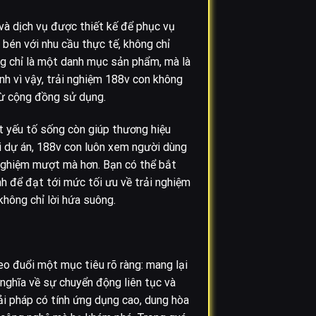
và dịch vụ được thiết kế để phục vụ
bén với nhu cầu thực tế, không chỉ
ng chỉ là một danh mục sản phẩm, mà là
nh vì vậy, trải nghiệm 188v con không
 từ cộng đồng sử dụng.
t yếu tố sống còn giúp thương hiệu
ỗi dự án, 188v con luôn xem người dùng
i nghiệm mượt mà hơn. Bạn có thể bắt
nh để đạt tới mức tối ưu về trải nghiệm
không chỉ lời hứa suông.
o đuổi một mục tiêu rõ ràng: mang lại
nghĩa về sự chuyển động liên tục và
i pháp có tính ứng dụng cao, dung hòa