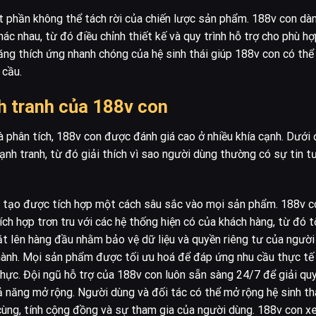
t phần không thể tách rời của chiến lược sản phẩm. 188v con dàn
hác nhau, từ đó điều chỉnh thiết kế và quy trình hỗ trợ cho phù h
ăng thích ứng nhanh chóng của hệ sinh thái giúp 188v con có t
 cầu.
h tranh của 188v con
 phân tích, 188v con được đánh giá cao ở nhiều khía cạnh. Dưới 
ạnh tranh, từ đó giải thích vì sao người dùng thường có sự tin 
g tạo được tích hợp một cách sâu sắc vào mọi sản phẩm. 188v c
h hợp trơn tru với các hệ thống hiện có của khách hàng, từ đó tố
ặt lên hàng đầu nhằm bảo vệ dữ liệu và quyền riêng tư của người
 hành. Mọi sản phẩm được tối ưu hoá để đáp ứng nhu cầu thực tế 
thực. Đội ngũ hỗ trợ của 188v con luôn sẵn sàng 24/7 để giải qu
 năng mở rộng. Người dùng và đối tác có thể mở rộng hệ sinh th
 cùng, tính cộng đồng và sự tham gia của người dùng. 188v con