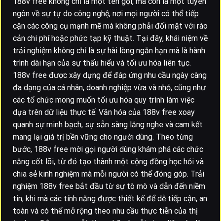
188v free không chỉ là một tên gọi, mà còn là một tuyên
ngôn về sự tự do công nghệ, nơi mọi người có thể tiếp
cận các công cụ mạnh mẽ mà không phải đối mặt với rào
cản chi phí hoặc phức tạp kỹ thuật. Tại đây, khái niệm về
trải nghiệm không chỉ là sự hài lòng ngắn hạn mà là hành
trình dài hạn của sự thấu hiểu và tối ưu hóa liên tục.
188v free được xây dựng để đáp ứng nhu cầu ngày càng
đa dạng của cá nhân, doanh nghiệp vừa và nhỏ, cũng như
các tổ chức mong muốn tối ưu hóa quy trình làm việc
dựa trên dữ liệu thực tế. Văn hóa của 188v free xoay
quanh sự minh bạch, sự sẵn sàng lắng nghe và cam kết
mang lại giá trị bền vững cho người dùng. Theo từng
bước, 188v free mời gọi người dùng khám phá các chức
năng cốt lõi, từ đó tạo thành một cộng đồng học hỏi và
chia sẻ kinh nghiệm mà mỗi người có thể đóng góp. Trải
nghiệm 188v free bắt đầu từ sự tò mò và dẫn đến niềm
tin, khi mà các tính năng được thiết kế để dễ tiếp cận, an
toàn và có thể mở rộng theo nhu cầu thực tiễn của thị