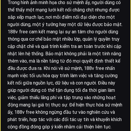
Trong hình ảnh minh họa cho sứ mệnh ấy, người dùng có
thể thấy một mạng lưới kết nối chằng chịt nhưng được
sắp xếp mạch lạc, nơi mỗi điểm nối đại diện cho một
người dùng, một ý tưởng hay một dữ liệu được bảo mật.
188v free cam kết mang lại sự an tâm cho người dùng
thông qua cơ chế bảo mật nhiều lớp, quản lý quyền truy
cập chặt chẽ và quá trình kiểm tra an toàn trước khi cập
nhật lên hệ thống. Bảo mật không phải là một tính năng
thêm vào, mà là nền tảng từ đó mọi quyết định thiết kế
đều được đưa ra. Khi nói về sứ mệnh, 188v free nhấn
mạnh việc tối ưu hóa quy trình làm việc và tăng cường
kết nối giữa nguồn lực, dữ liệu và con người. Điều này
giúp người dùng có thể tận dụng tối đa thời gian làm
việc, giảm thiểu lãng phí và tập trung vào những hoạt
động mang lại giá trị thực sự. Để hiện thực hóa sứ mệnh
ấy, 188v free không ngừng đầu tư vào nghiên cứu và
phát triển, hợp tác với các đối tác uy tín và khuyến khích
cộng đồng đóng góp ý kiến nhằm cải thiện liên tục.