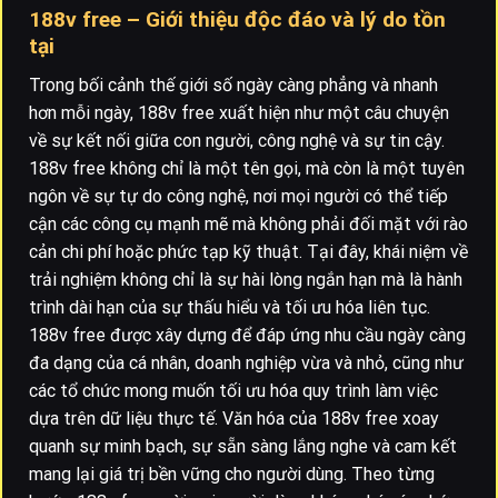
188v free – Giới thiệu độc đáo và lý do tồn
tại
Trong bối cảnh thế giới số ngày càng phẳng và nhanh
hơn mỗi ngày, 188v free xuất hiện như một câu chuyện
về sự kết nối giữa con người, công nghệ và sự tin cậy.
188v free không chỉ là một tên gọi, mà còn là một tuyên
ngôn về sự tự do công nghệ, nơi mọi người có thể tiếp
cận các công cụ mạnh mẽ mà không phải đối mặt với rào
cản chi phí hoặc phức tạp kỹ thuật. Tại đây, khái niệm về
trải nghiệm không chỉ là sự hài lòng ngắn hạn mà là hành
trình dài hạn của sự thấu hiểu và tối ưu hóa liên tục.
188v free được xây dựng để đáp ứng nhu cầu ngày càng
đa dạng của cá nhân, doanh nghiệp vừa và nhỏ, cũng như
các tổ chức mong muốn tối ưu hóa quy trình làm việc
dựa trên dữ liệu thực tế. Văn hóa của 188v free xoay
quanh sự minh bạch, sự sẵn sàng lắng nghe và cam kết
mang lại giá trị bền vững cho người dùng. Theo từng