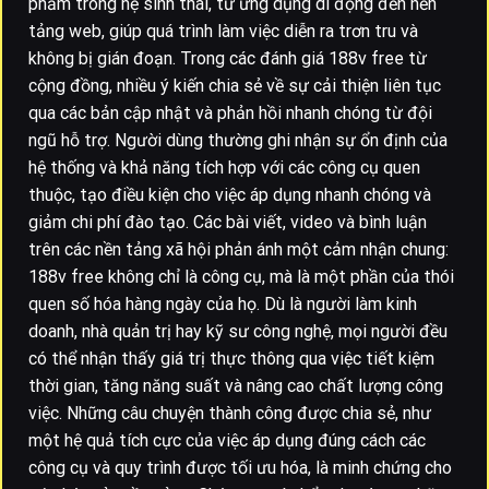
phẩm trong hệ sinh thái, từ ứng dụng di động đến nền
tảng web, giúp quá trình làm việc diễn ra trơn tru và
không bị gián đoạn. Trong các đánh giá 188v free từ
cộng đồng, nhiều ý kiến chia sẻ về sự cải thiện liên tục
qua các bản cập nhật và phản hồi nhanh chóng từ đội
ngũ hỗ trợ. Người dùng thường ghi nhận sự ổn định của
hệ thống và khả năng tích hợp với các công cụ quen
thuộc, tạo điều kiện cho việc áp dụng nhanh chóng và
giảm chi phí đào tạo. Các bài viết, video và bình luận
trên các nền tảng xã hội phản ánh một cảm nhận chung:
188v free không chỉ là công cụ, mà là một phần của thói
quen số hóa hàng ngày của họ. Dù là người làm kinh
doanh, nhà quản trị hay kỹ sư công nghệ, mọi người đều
có thể nhận thấy giá trị thực thông qua việc tiết kiệm
thời gian, tăng năng suất và nâng cao chất lượng công
việc. Những câu chuyện thành công được chia sẻ, như
một hệ quả tích cực của việc áp dụng đúng cách các
công cụ và quy trình được tối ưu hóa, là minh chứng cho