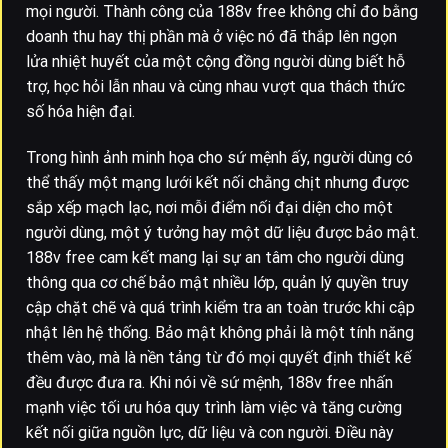
mọi người. Thành công của 188v free không chỉ đo bằng
doanh thu hay thị phần mà ở việc nó đã thắp lên ngọn
lửa nhiệt huyết của một cộng đồng người dùng biết hỗ
trợ, học hỏi lẫn nhau và cùng nhau vượt qua thách thức
số hóa hiện đại.
Trong hình ảnh minh họa cho sứ mệnh ấy, người dùng có
thể thấy một mạng lưới kết nối chằng chịt nhưng được
sắp xếp mạch lạc, nơi mỗi điểm nối đại diện cho một
người dùng, một ý tưởng hay một dữ liệu được bảo mật.
188v free cam kết mang lại sự an tâm cho người dùng
thông qua cơ chế bảo mật nhiều lớp, quản lý quyền truy
cập chặt chẽ và quá trình kiểm tra an toàn trước khi cập
nhật lên hệ thống. Bảo mật không phải là một tính năng
thêm vào, mà là nền tảng từ đó mọi quyết định thiết kế
đều được đưa ra. Khi nói về sứ mệnh, 188v free nhấn
mạnh việc tối ưu hóa quy trình làm việc và tăng cường
kết nối giữa nguồn lực, dữ liệu và con người. Điều này