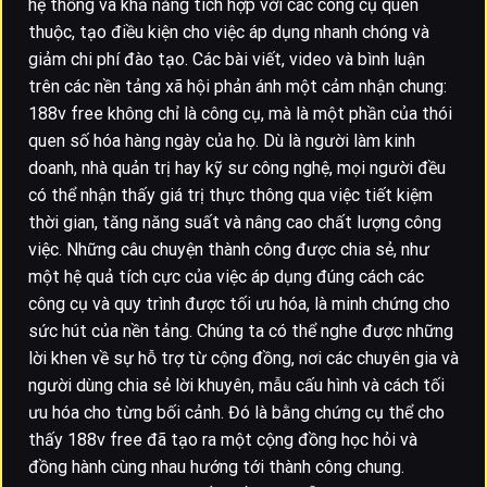
hệ thống và khả năng tích hợp với các công cụ quen
thuộc, tạo điều kiện cho việc áp dụng nhanh chóng và
giảm chi phí đào tạo. Các bài viết, video và bình luận
trên các nền tảng xã hội phản ánh một cảm nhận chung:
188v free không chỉ là công cụ, mà là một phần của thói
quen số hóa hàng ngày của họ. Dù là người làm kinh
doanh, nhà quản trị hay kỹ sư công nghệ, mọi người đều
có thể nhận thấy giá trị thực thông qua việc tiết kiệm
thời gian, tăng năng suất và nâng cao chất lượng công
việc. Những câu chuyện thành công được chia sẻ, như
một hệ quả tích cực của việc áp dụng đúng cách các
công cụ và quy trình được tối ưu hóa, là minh chứng cho
sức hút của nền tảng. Chúng ta có thể nghe được những
lời khen về sự hỗ trợ từ cộng đồng, nơi các chuyên gia và
người dùng chia sẻ lời khuyên, mẫu cấu hình và cách tối
ưu hóa cho từng bối cảnh. Đó là bằng chứng cụ thể cho
thấy 188v free đã tạo ra một cộng đồng học hỏi và
đồng hành cùng nhau hướng tới thành công chung.