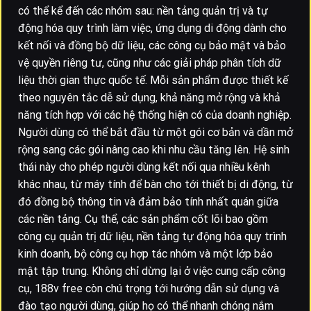
có thể kể đến các nhóm sau: nền tảng quản trị và tự
động hóa quy trình làm việc, ứng dụng di động dành cho
kết nối và đồng bộ dữ liệu, các công cụ bảo mật và bảo
vệ quyền riêng tư, cũng như các giải pháp phân tích dữ
liệu thời gian thực quốc tế. Mỗi sản phẩm được thiết kế
theo nguyên tắc dễ sử dụng, khả năng mở rộng và khả
năng tích hợp với các hệ thống hiện có của doanh nghiệp.
Người dùng có thể bắt đầu từ một gói cơ bản và dần mở
rộng sang các gói nâng cao khi nhu cầu tăng lên. Hệ sinh
thái này cho phép người dùng kết nối qua nhiều kênh
khác nhau, từ máy tính để bàn cho tới thiết bị di động, từ
đó đồng bộ thông tin và đảm bảo tính nhất quán giữa
các nền tảng. Cụ thể, các sản phẩm cốt lõi bao gồm
công cụ quản trị dữ liệu, nền tảng tự động hóa quy trình
kinh doanh, bộ công cụ hợp tác nhóm và một lớp bảo
mật tập trung. Không chỉ dừng lại ở việc cung cấp công
cụ, 188v free còn chú trọng tới hướng dẫn sử dụng và
đào tạo người dùng, giúp họ có thể nhanh chóng nắm