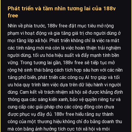
Phát triển và tầm nhìn tương lai của 188v
free
Nhìn về phía trước, 188v free đặt mục tiêu mở rộng
phạm vi hoạt động và gia tăng giá trị cho người dùng ở
mọi tầng lớp xã hội. Phát triển không chỉ là việc ra mắt
các tính năng mới mà còn là việc hoàn thiện trải nghiệm
người dùng, tối ưu hóa hiệu suất và đẩy mạnh tính bền
vững. Trong tương lai gần, 188v free sẽ tiếp tục mở
rộng hệ sinh thái bằng cách tích hợp sâu hơn với các nền
tảng phổ biến, phát triển các công cụ AI trợ giúp và tối
ưu hóa quy trình làm việc dựa trên dữ liệu hành vi người
dùng. Cam kết về trách nhiệm xã hội sẽ được khẳng định
thông qua các sáng kiến xanh, bảo vệ quyền riêng tư và
cung cấp các giải pháp cho các cộng đồng còn chưa
được phục vụ đầy đủ. 188v free hiểu rằng sự thành
công của một thương hiệu không chỉ đo bằng doanh thu
mà còn bằng ảnh hưởng tích cực tới xã hội và môi