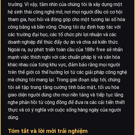
trường. Vì vậy, tầm nhìn của chúng tôi là xây dựng một
hệ sinh thái công nghệ mở, nơi mọi người đều có cơ hội
tham gia, học hỏi và đóng góp cho một tương lai số hóa
công bằng và bền vững. Chúng tôi dự định hợp tác với
các trường đại học, các tổ chức phi lợi nhuận và các
doanh nghiệp để thúc đẩy dự án và chia sẻ kiến thức.
Ngoài ra, sự phát triển toàn cầu của 188v free sẽ nhấn
mạnh việc thích nghi với các chuẩn pháp lý và văn hóa
khác nhau của từng khu vực, đảm bảo rằng mọi người
trên thế giới có thể hưởng lợi từ các giải pháp công nghệ
mà chúng tôi mang lại. Trong giai đoạn sắp tới, chúng
tôi sẽ tập trung tăng cường tính bảo mật, tối ưu hóa
giao diện người dùng cho mọi nền tảng và tiếp tục lắng
nghe phản hồi từ cộng đồng để đưa ra các cải tiến thiết
thực và có ý nghĩa với cuộc sống hàng ngày của người
dùng.
Tóm tắt và lời mời trải nghiệm