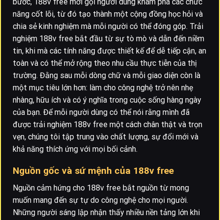
bước, 188v free mời gọi người dùng khám phá các chức
năng cốt lõi, từ đó tạo thành một cộng đồng học hỏi và
chia sẻ kinh nghiệm mà mỗi người có thể đóng góp. Trải
nghiệm 188v free bắt đầu từ sự tò mò và dẫn đến niềm
tin, khi mà các tính năng được thiết kế để dễ tiếp cận, an
toàn và có thể mở rộng theo nhu cầu thực tiễn của thị
trường. Đằng sau mỗi dòng chữ và mỗi giao diện còn là
một mục tiêu lớn hơn: làm cho công nghệ trở nên nhẹ
nhàng, hữu ích và có ý nghĩa trong cuộc sống hàng ngày
của bạn. Để mỗi người dùng có thể nói rằng mình đã
được trải nghiệm 188v free một cách chân thật và trọn
vẹn, chúng tôi tập trung vào chất lượng, sự đổi mới và
khả năng thích ứng với mọi bối cảnh.
Nguồn gốc và sứ mệnh của 188v free
Nguồn cảm hứng cho 188v free bắt nguồn từ mong
muốn mang đến sự tự do công nghệ cho mọi người.
Những người sáng lập nhận thấy nhiều nền tảng lớn khi