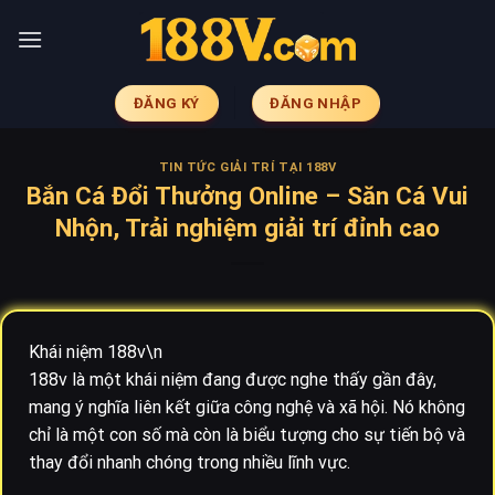
Skip
to
content
ĐĂNG KÝ
ĐĂNG NHẬP
TIN TỨC GIẢI TRÍ TẠI 188V
Bắn Cá Đổi Thưởng Online – Săn Cá Vui
Nhộn, Trải nghiệm giải trí đỉnh cao
Khái niệm 188v
\n
188v là một khái niệm đang được nghe thấy gần đây,
mang ý nghĩa liên kết giữa công nghệ và xã hội. Nó không
chỉ là một con số mà còn là biểu tượng cho sự tiến bộ và
thay đổi nhanh chóng trong nhiều lĩnh vực.