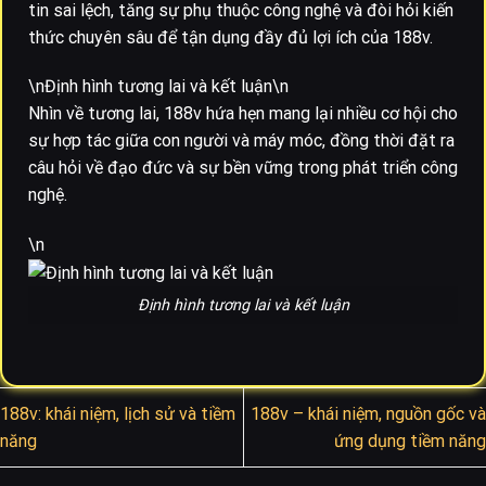
tin sai lệch, tăng sự phụ thuộc công nghệ và đòi hỏi kiến
thức chuyên sâu để tận dụng đầy đủ lợi ích của 188v.
\n
Định hình tương lai và kết luận
\n
Nhìn về tương lai, 188v hứa hẹn mang lại nhiều cơ hội cho
sự hợp tác giữa con người và máy móc, đồng thời đặt ra
câu hỏi về đạo đức và sự bền vững trong phát triển công
nghệ.
\n
Định hình tương lai và kết luận
188v: khái niệm, lịch sử và tiềm
188v – khái niệm, nguồn gốc và
năng
ứng dụng tiềm năng