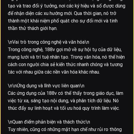
tạo và trao đổi ý tưởng, nơi các ký hiệu và số được dùng
để nhận diện các xu hướng mới. Qua thời gian, nó trở
thành một khái niệm phổ quát cho sự đổi mới và tinh
thần thử thách giới hạn.
\n
Vai trò trong công nghệ và văn hóa
\n
Trong công nghệ, 188v gợi mở về sự hội tụ của dữ liệu,
mạng lưới và trí tuệ nhân tạo. Trong văn hóa, nó thể hiện
cách con người chia sẻ kiến thức nhanh chóng và tương
tác với nhau giữa các nền văn hóa khác nhau.
\n
\n
Ứng dụng và lĩnh vực liên quan
\n
Các ứng dụng của 188v có thể thấy trong giáo dục, làm
việc từ xa, sáng tạo nội dung, và phân tích dữ liệu. Nó
thúc đẩy sự linh hoạt và tối ưu hoá quy trình làm việc.
\n
Quan điểm phản biện và thách thức
\n
Tuy nhiên, cũng có những mặt hạn chế như rủi ro thông