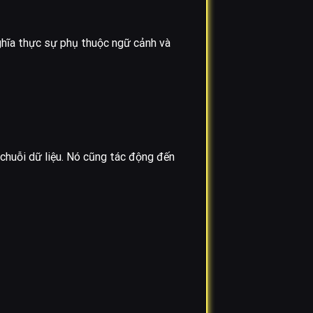
ghĩa thực sự phụ thuộc ngữ cảnh và
 chuỗi dữ liệu. Nó cũng tác động đến