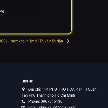
ng.
188v - một khái niệm bí ẩn và hấp dẫn
LIÊN HỆ
Địa Chỉ: 114 PHU THO HOA P. PTH Quan
Tan Phu Thanh pho Ho Chi Minh
Phone: 0967316136
Email:
phuq7155@gmail.com