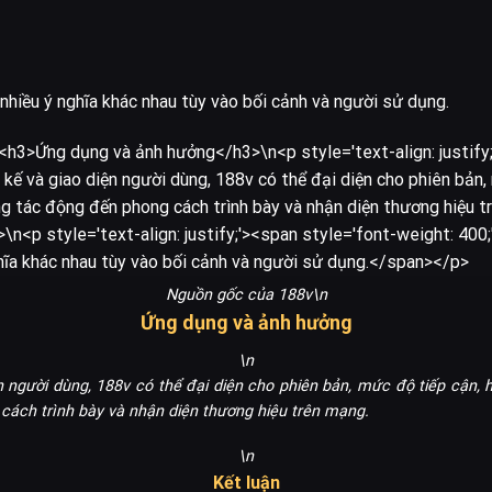
nhiều ý nghĩa khác nhau tùy vào bối cảnh và người sử dụng.
Nguồn gốc của 188v\n
Ứng dụng và ảnh hưởng
\n
ện người dùng, 188v có thể đại diện cho phiên bản, mức độ tiếp cận, 
cách trình bày và nhận diện thương hiệu trên mạng.
\n
Kết luận