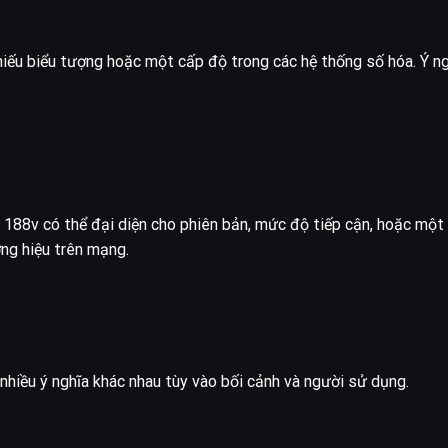
iếu biểu tượng hoặc một cấp độ trong các hệ thống số hóa. Ý n
, 188v có thể đại diện cho phiên bản, mức độ tiếp cận, hoặc một
ơng hiệu trên mạng.
nhiều ý nghĩa khác nhau tùy vào bối cảnh và người sử dụng.