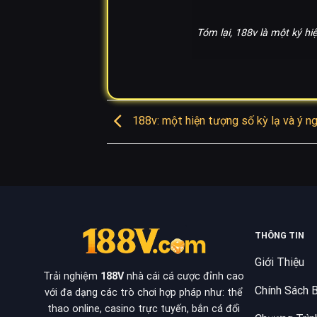
Tóm lại, 188v là một ký h
188v: một hiện tượng số kỳ lạ và ý ng
THÔNG TIN
Giới Thiệu
Trải nghiệm
188V
nhà cái cá cược đỉnh cao
Chính Sách 
với đa dạng các trò chơi hợp pháp như: thể
thao online, casino trực tuyến, bắn cá đổi