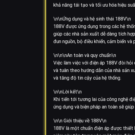
khả năng tái tạo và tối ưu hóa hiệu suấ
\n\n
Ứng dụng và hệ sinh thái 188V
\n
188V được ứng dụng trong các hệ thống
giúp các nhà sản xuất dễ dàng tích hợ
đun nguồn, bộ điều khiển, cảm biến và
\n\n
\n
An toàn và quy chuẩn
\n
Việc làm việc với điện áp 188V đòi hỏi
và tuân theo hướng dẫn của nhà sản xuấ
và tăng độ tin cậy của hệ thống.
\n\n
Lời kết
\n
Khi tiến tới tương lai của công nghệ đi
ứng dụng và biện pháp an toàn sẽ giúp 
\n\n
Giới thiệu về 188V
\n
188V là một chuẩn điện áp được thiết k