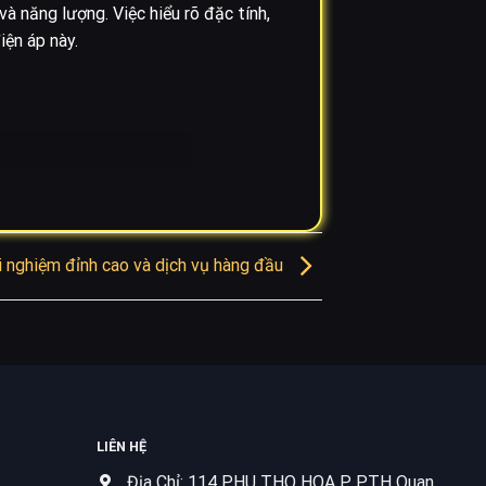
và năng lượng. Việc hiểu rõ đặc tính,
iện áp này.
i nghiệm đỉnh cao và dịch vụ hàng đầu
LIÊN HỆ
Địa Chỉ: 114 PHU THO HOA P. PTH Quan