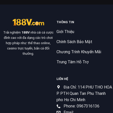
THÔNG TIN
Giới Thiệu
Trải nghiệm
188V
nhà cái cá cược
đỉnh cao với đa dạng các trò chơi
Chính Sách Bảo Mật
hợp pháp như: thể thao online,
casino trực tuyến, bắn cá đổi
Chương Trình Khuyến Mãi
thưởng.
Trung Tâm Hỗ Trợ
LIÊN HỆ
Địa Chỉ: 114 PHU THO HOA
P. PTH Quan Tan Phu Thanh
pho Ho Chi Minh
Phone: 0967316136
Email: