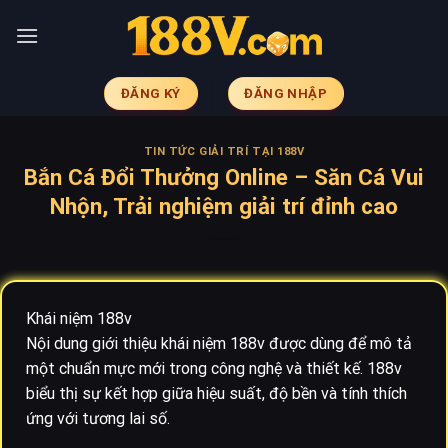
Skip
to
content
ĐĂNG KÝ
ĐĂNG NHẬP
TIN TỨC GIẢI TRÍ TẠI 188V
Bắn Cá Đổi Thưởng Online – Săn Cá Vui
Nhộn, Trải nghiệm giải trí đỉnh cao
Khái niệm 188v
Nội dung giới thiệu khái niệm 188v được dùng để mô tả
một chuẩn mực mới trong công nghệ và thiết kế. 188v
biểu thị sự kết hợp giữa hiệu suất, độ bền và tính thích
ứng với tương lai số.