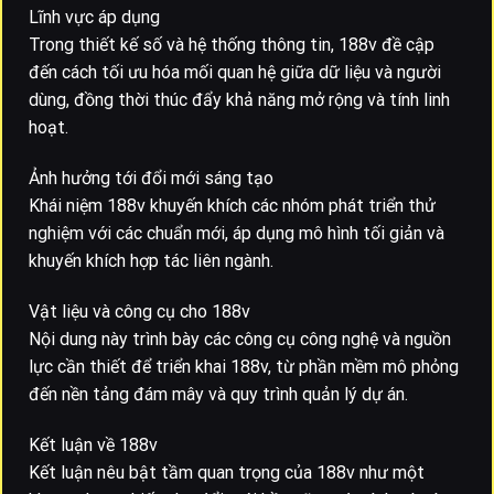
Lĩnh vực áp dụng
Trong thiết kế số và hệ thống thông tin, 188v đề cập
đến cách tối ưu hóa mối quan hệ giữa dữ liệu và người
dùng, đồng thời thúc đẩy khả năng mở rộng và tính linh
hoạt.
Ảnh hưởng tới đổi mới sáng tạo
Khái niệm 188v khuyến khích các nhóm phát triển thử
nghiệm với các chuẩn mới, áp dụng mô hình tối giản và
khuyến khích hợp tác liên ngành.
Vật liệu và công cụ cho 188v
Nội dung này trình bày các công cụ công nghệ và nguồn
lực cần thiết để triển khai 188v, từ phần mềm mô phỏng
đến nền tảng đám mây và quy trình quản lý dự án.
Kết luận về 188v
Kết luận nêu bật tầm quan trọng của 188v như một