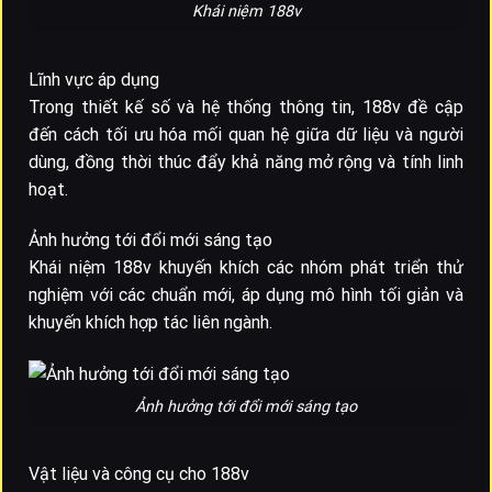
Khái niệm 188v
Lĩnh vực áp dụng
Trong thiết kế số và hệ thống thông tin, 188v đề cập
đến cách tối ưu hóa mối quan hệ giữa dữ liệu và người
dùng, đồng thời thúc đẩy khả năng mở rộng và tính linh
hoạt.
Ảnh hưởng tới đổi mới sáng tạo
Khái niệm 188v khuyến khích các nhóm phát triển thử
nghiệm với các chuẩn mới, áp dụng mô hình tối giản và
khuyến khích hợp tác liên ngành.
Ảnh hưởng tới đổi mới sáng tạo
Vật liệu và công cụ cho 188v