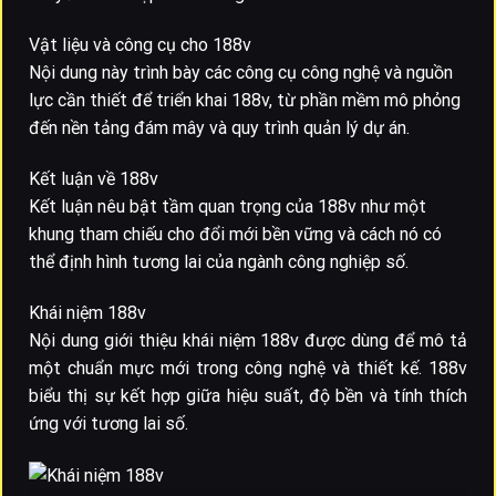
Vật liệu và công cụ cho 188v
Nội dung này trình bày các công cụ công nghệ và nguồn
lực cần thiết để triển khai 188v, từ phần mềm mô phỏng
đến nền tảng đám mây và quy trình quản lý dự án.
Kết luận về 188v
Kết luận nêu bật tầm quan trọng của 188v như một
khung tham chiếu cho đổi mới bền vững và cách nó có
thể định hình tương lai của ngành công nghiệp số.
Khái niệm 188v
Nội dung giới thiệu khái niệm 188v được dùng để mô tả
một chuẩn mực mới trong công nghệ và thiết kế. 188v
biểu thị sự kết hợp giữa hiệu suất, độ bền và tính thích
ứng với tương lai số.