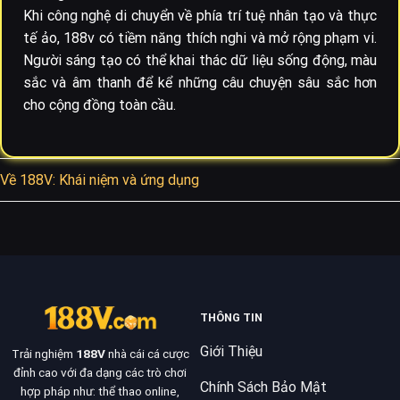
Khi công nghệ di chuyển về phía trí tuệ nhân tạo và thực
tế ảo, 188v có tiềm năng thích nghi và mở rộng phạm vi.
Người sáng tạo có thể khai thác dữ liệu sống động, màu
sắc và âm thanh để kể những câu chuyện sâu sắc hơn
cho cộng đồng toàn cầu.
Về 188V: Khái niệm và ứng dụng
THÔNG TIN
Giới Thiệu
Trải nghiệm
188V
nhà cái cá cược
đỉnh cao với đa dạng các trò chơi
Chính Sách Bảo Mật
hợp pháp như: thể thao online,