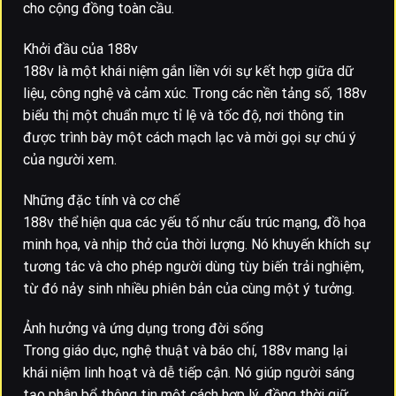
cho cộng đồng toàn cầu.
Khởi đầu của 188v
188v là một khái niệm gắn liền với sự kết hợp giữa dữ
liệu, công nghệ và cảm xúc. Trong các nền tảng số, 188v
biểu thị một chuẩn mực tỉ lệ và tốc độ, nơi thông tin
được trình bày một cách mạch lạc và mời gọi sự chú ý
của người xem.
Những đặc tính và cơ chế
188v thể hiện qua các yếu tố như cấu trúc mạng, đồ họa
minh họa, và nhịp thở của thời lượng. Nó khuyến khích sự
tương tác và cho phép người dùng tùy biến trải nghiệm,
từ đó nảy sinh nhiều phiên bản của cùng một ý tưởng.
Ảnh hưởng và ứng dụng trong đời sống
Trong giáo dục, nghệ thuật và báo chí, 188v mang lại
khái niệm linh hoạt và dễ tiếp cận. Nó giúp người sáng
tạo phân bổ thông tin một cách hợp lý, đồng thời giữ