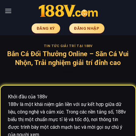
Skip
to
content
ĐĂNG KÝ
ĐĂNG NHẬP
TIN TỨC GIẢI TRÍ TẠI 188V
Bắn Cá Đổi Thưởng Online – Săn Cá Vui
Nhộn, Trải nghiệm giải trí đỉnh cao
Khởi đầu của 188v
188v là một khái niệm gắn liền với sự kết hợp giữa dữ
liệu, công nghệ và cảm xúc. Trong các nền tảng số, 188v
biểu thị một chuẩn mực tỉ lệ và tốc độ, nơi thông tin
được trình bày một cách mạch lạc và mời gọi sự chú ý
của người xem.