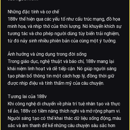
Những đặc tính và cơ chế
188v thể hiện qua các yếu tố như cấu trúc mạng, đồ họa
minh họa, và nhịp thở của thời lượng. Nó khuyến khích sự
tương tác và cho phép người dùng tùy biến trải nghiệm,
từ đó nảy sinh nhiều phiên bản của cùng một ý tưởng.
Ảnh hưởng và ứng dụng trong đời sống
Trong giáo dục, nghệ thuật và báo chí, 188v mang lại
khái niệm linh hoạt và dễ tiếp cận. Nó giúp người sáng
tạo phân bổ thông tin một cách hợp lý, đồng thời giữ
được nhịp điệu và tính thẩm mỹ của câu chuyện.
Tương lai của 188v
Khi công nghệ di chuyển về phía trí tuệ nhân tạo và thực
tế ảo, 188v có tiềm năng thích nghi và mở rộng phạm vi.
Người sáng tạo có thể khai thác dữ liệu sống động, màu
sắc và âm thanh để kể những câu chuyện sâu sắc hơn